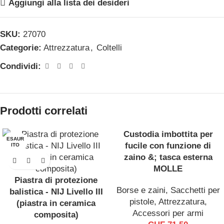
Aggiungi alla lista dei desideri
SKU:
27070
Categorie:
Attrezzatura
,
Coltelli
Condividi:
Prodotti correlati
Custodia imbottita per
ESAUR
ESAUR
fucile con funzione di
ITO
ITO
zaino &; tasca esterna
MOLLE
Piastra di protezione
Borse e zaini
,
Sacchetti per
balistica - NIJ Livello III
pistole
,
Attrezzatura
,
(piastra in ceramica
Accessori per armi
composita)