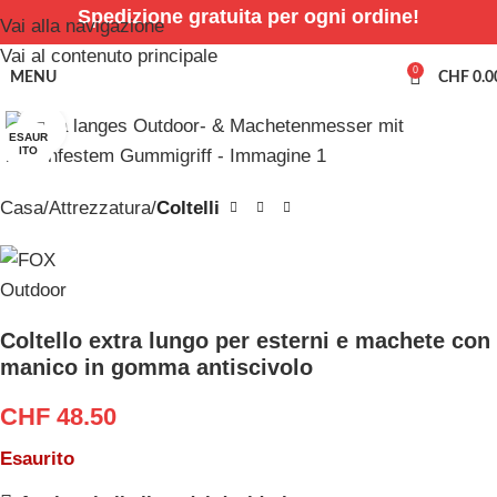
Spedizione gratuita per ogni ordine!
Vai alla navigazione
Vai al contenuto principale
0
MENU
CHF
0.0
Clicca per ingrandire
ESAUR
ITO
Casa
Attrezzatura
Coltelli
Coltello extra lungo per esterni e machete con
manico in gomma antiscivolo
CHF
48.50
Esaurito