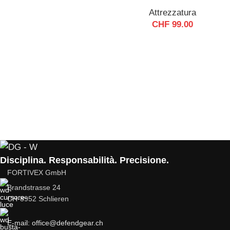
Attrezzatura
CHF
99.00
Disciplina. Responsabilità. Precisione.
FORTIVEX GmbH
Brandstrasse 24
CH-8952 Schlieren
E-mail: office@defendgear.ch