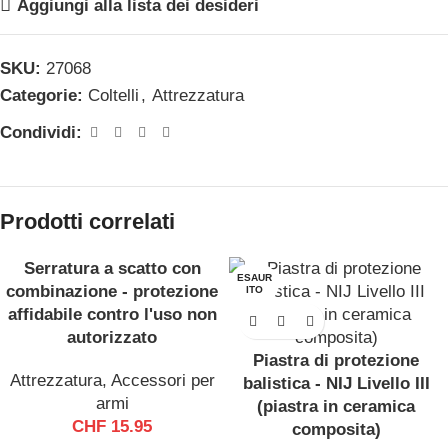
Aggiungi alla lista dei desideri
SKU:
27068
Categorie:
Coltelli
,
Attrezzatura
Condividi:
Prodotti correlati
Serratura a scatto con
ESAUR
ESAUR
combinazione - protezione
ITO
ITO
affidabile contro l'uso non
autorizzato
Piastra di protezione
Attrezzatura
,
Accessori per
balistica - NIJ Livello III
armi
(piastra in ceramica
CHF
15.95
composita)