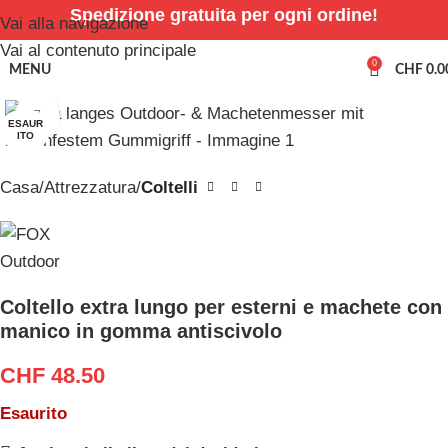
Spedizione gratuita per ogni ordine!
Vai alla navigazione
Vai al contenuto principale
0
MENU
CHF
0.0
Clicca per ingrandire
ESAUR
ITO
Casa
Attrezzatura
Coltelli
Coltello extra lungo per esterni e machete con
manico in gomma antiscivolo
CHF
48.50
Esaurito