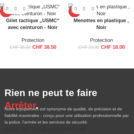
-55%
-25%
Gilet tactique „USMC“
Menottes en plastique ,
avec ceinturon - Noir
Noir
Protection
Protection
CHF
38.50
CHF
18.00
CHF
85.50
CHF
23.90
Rien ne peut te faire
Arrêter
.
Notre équipement est synonyme de qualité, de précision et de
fiabilité maximales - conçu pour une utilisation professionnelle par
la police, l'armée et les services de sécurité.
CLUB TACTIQUE DEFENDGEAR