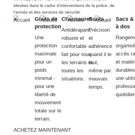
élevées dans le cadre d'interventions de la police, de
l'armée et des services de sécurité.
Gilets de
Chaussures
Gants
Sacs &
protection
à dos
Antidérapant,
Précision
Une
Rangem
robuste et
et
protection
organisé
confortable -
adhérence
maximale
accès ra
fait pour tous
quand il le
pour un
et matér
les terrains et
faut,
poids
durables
toutes les
même par
minimal -
une utili
situations.
mauvais
pour une
professi
temps.
liberté de
quotidie
mouvement
totale sur le
terrain.
ACHETEZ MAINTENANT