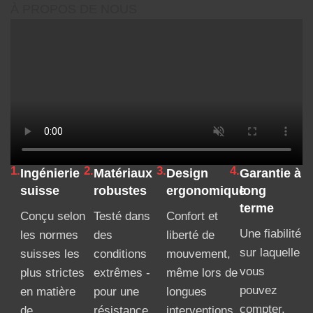
À PROPOS DE NOUS
1.
2.
3.
4.
Ingénierie
Matériaux
Design
Garantie à
suisse
robustes
ergonomique
long
terme
Conçu selon
Testé dans
Confort et
Une fiabilité
les normes
des
liberté de
sur laquelle
suisses les
conditions
mouvement,
vous
plus strictes
extrêmes -
même lors de
pouvez
en matière
pour une
longues
compter,
de
résistance
interventions.