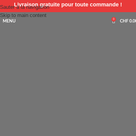
Livraison gratuite pour toute commande !
Sauter à la navigation
Skip to main content
0
MENU
CHF
0.0
Tactique
Vêtements
Vêtements fonctionnels et résistants pour la
police, l'armée et les services de sécurité -
conçus pour un confort maximal, une liberté de
mouvement optimale et des performances
professionnelles dans toutes les conditions