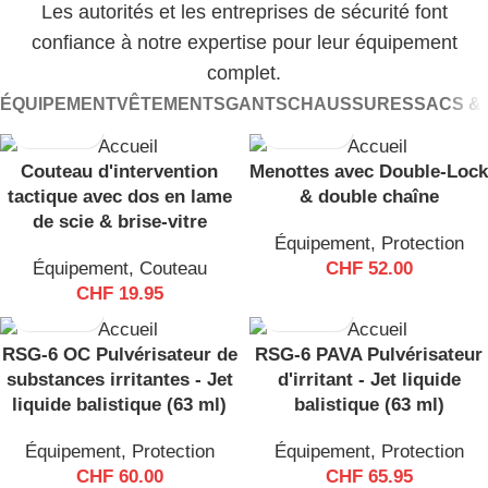
Les autorités et les entreprises de sécurité font
confiance à notre expertise pour leur équipement
Professionnel
complet.
ÉQUIPEMENT
VÊTEMENTS
GANTS
CHAUSSURES
SACS &
Équipement
Couteau d'intervention
Menottes avec Double-Lock
Découvrez des équipements de haute qualité pour
tactique avec dos en lame
& double chaîne
de scie & brise-vitre
la police, l'armée et les services de sécurité - des
Équipement
,
Protection
vêtements tactiques aux accessoires robustes,
Équipement
,
Couteau
CHF
52.00
conçus pour une sécurité, un confort et une
CHF
19.95
fiabilité maximum au quotidien dans les conditions
les plus exigeantes.
RSG-6 OC Pulvérisateur de
RSG-6 PAVA Pulvérisateur
substances irritantes - Jet
d'irritant - Jet liquide
liquide balistique (63 ml)
balistique (63 ml)
ACHETER
Équipement
,
Protection
Équipement
,
Protection
CHF
60.00
CHF
65.95