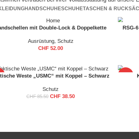
KLEIDUNG
HANDSCHUHE
SCHUHE
TASCHEN & RUCKSÄ
rofessionelle
andschellen mit Double-Lock & Doppelkette
RSG-6 
Ausrüstung
Ausrüstung
,
Schutz
CHF
52.00
n Sie hochwertige Ausrüstung für Polizei, Militär und
dienste – von taktischer Bekleidung bis hin zu robustem
%
-25%
tische Weste „USMC“ mit Koppel – Schwarz
ckelt für maximale Sicherheit, Komfort und Zuverlässigkeit
Schutz
ichen Einsatz unter anspruchsvollsten Bedingungen.
CHF
38.50
CHF
85.50
KAUFEN