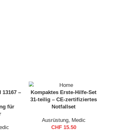
N 13167 –
Kompaktes Erste-Hilfe-Set
31-teilig – CE-zertifiziertes
ng für
Notfallset
r
Ausrüstung
,
Medic
edic
CHF
15.50