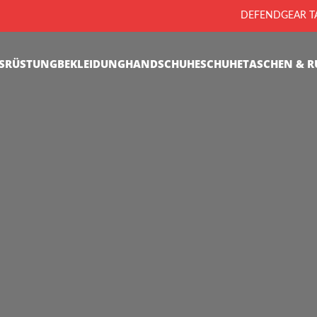
DEFENDGEAR TA
SRÜSTUNG
BEKLEIDUNG
HANDSCHUHE
SCHUHE
TASCHEN & R
Taktische
Bekleidung
 und strapazierfähige Bekleidung für Polizei, Militär und
ienste – entwickelt für höchsten Tragekomfort, optimale
sfreiheit und professionelle Performance unter allen
Einsatzbedingungen.