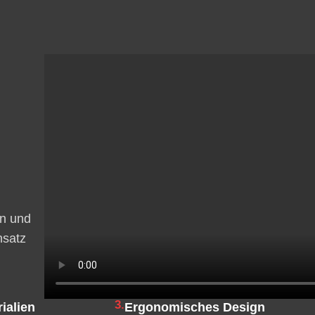
on und
nsatz
3.
ialien
Ergonomisches Design