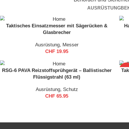
AUSRÜSTUNG
BE
P
Taktisches Einsatzmesser mit Sägerücken &
H
Glasbrecher
Ausrüstung
,
Messer
CHF
19.95
Entdecke
Sicherheits
-55
RSG-6 PAVA Reizstoffsprühgerät – Ballistischer
Tak
Zubehör, entwi
Flüssigstrahl (63 ml)
im tägl
Ausrüstung
,
Schutz
CHF
65.95