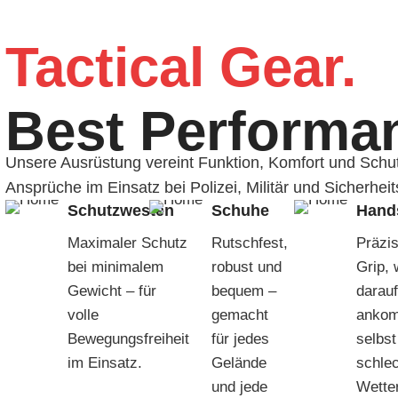
Tactical Gear.
Best Performa
Unsere Ausrüstung vereint Funktion, Komfort und Schut
Ansprüche im Einsatz bei Polizei, Militär und Sicherhei
Schutzwesten
Schuhe
Hand
Maximaler Schutz
Rutschfest,
Präzis
bei minimalem
robust und
Grip,
Gewicht – für
bequem –
darauf
volle
gemacht
ankom
Bewegungsfreiheit
für jedes
selbst
im Einsatz.
Gelände
schle
und jede
Wetter