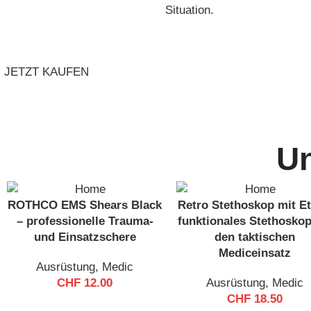
Situation.
JETZT KAUFEN
U
ROTHCO EMS Shears Black
Retro Stethoskop mit Et
– professionelle Trauma-
funktionales Stethoskop
und Einsatzschere
den taktischen
Mediceinsatz
Ausrüstung
,
Medic
CHF
12.00
Ausrüstung
,
Medic
CHF
18.50