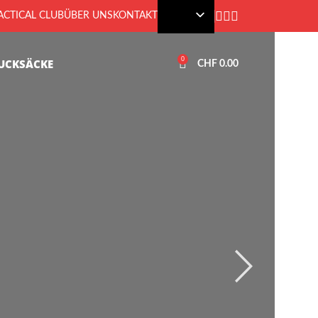
CTICAL CLUB
ÜBER UNS
KONTAKT
0
UCKSÄCKE
CHF
0.00