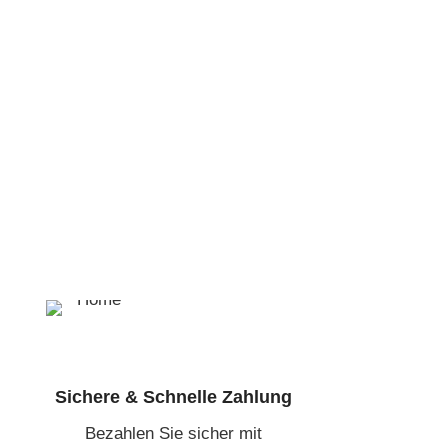
KOMBAT First
Black –
persönliche
Ta
Ausrüstu
CHF
Sichere & Schnelle Zahlung
Bezahlen Sie sicher mit