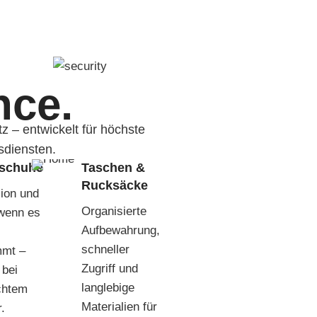
nce.
z – entwickelt für höchste
tsdiensten.
schuhe
Taschen &
Rucksäcke
ion und
Organisierte
 wenn es
Aufbewahrung,
schneller
mt –
Zugriff und
 bei
langlebige
chtem
Materialien für
.