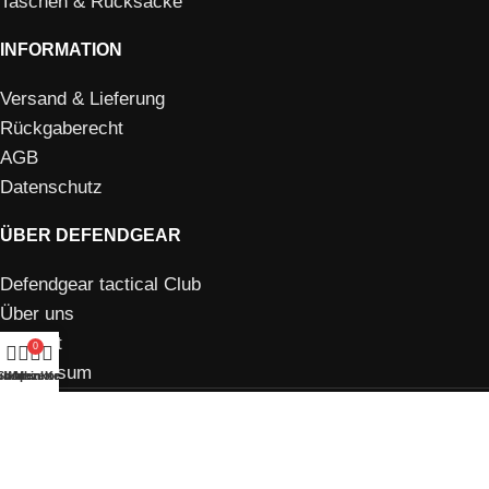
Taschen & Rucksäcke
INFORMATION
Versand & Lieferung
Rückgaberecht
AGB
Datenschutz
ÜBER DEFENDGEAR
Defendgear tactical Club
Über uns
Kontakt
0
Impressum
nschzettel
Shop
Warenkorb
Mein Konto
DefendGear
2026 | Webdesign by
Mirostudio
.