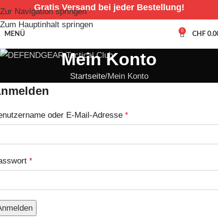
Gratis Versand bei jeder Bestellung!
Zur Navigation springen
Zum Hauptinhalt springen
0
MENÜ
CHF
0.0
Mein Konto
Startseite
Mein Konto
nmelden
enutzername oder E-Mail-Adresse
*
asswort
*
Anmelden