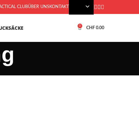
CTICAL CLUB
ÜBER UNS
KONTAKT
0
UCKSÄCKE
CHF
0.00
ng