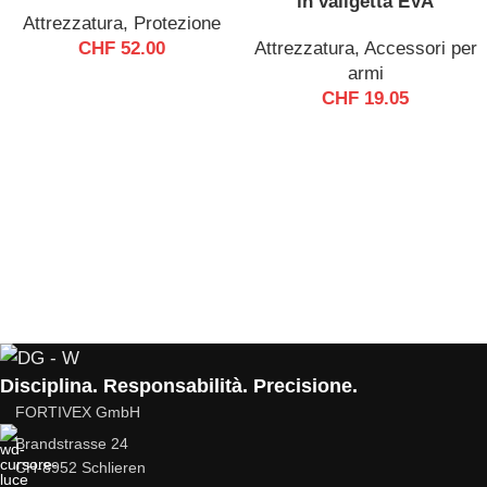
in valigetta EVA
Attrezzatura
,
Protezione
CHF
52.00
Attrezzatura
,
Accessori per
armi
CHF
19.05
Disciplina. Responsabilità. Precisione.
FORTIVEX GmbH
Brandstrasse 24
CH-8952 Schlieren