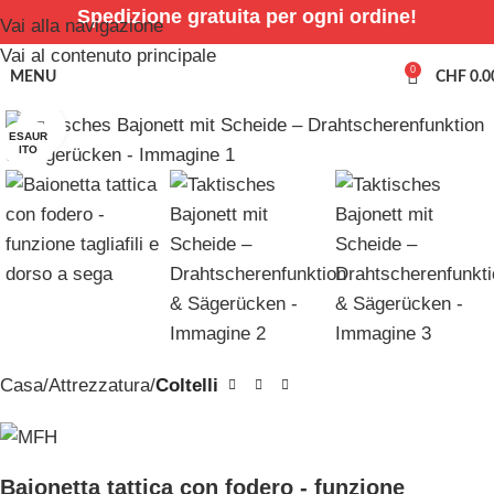
Spedizione gratuita per ogni ordine!
Vai alla navigazione
Vai al contenuto principale
0
MENU
CHF
0.0
Clicca per ingrandire
ESAUR
ITO
Casa
Attrezzatura
Coltelli
Baionetta tattica con fodero - funzione