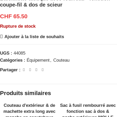
coupe-fil & dos de scieur
CHF
65.50
Rupture de stock
Ajouter à la liste de souhaits
UGS :
44085
Catégories :
Équipement
,
Couteau
Partager :
Produits similaires
Couteau d'extérieur & de
Sac à fusil rembourré avec
EN RU
EN RU
PTURE
PTURE
machette extra long avec
fonction sac à dos &
DE ST
DE ST
OCK
OCK