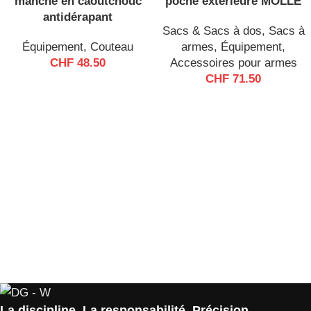
manche en caoutchouc
poche extérieure MOLLE
antidérapant
Sacs & Sacs à dos
,
Sacs à
Équipement
,
Couteau
armes
,
Équipement
,
CHF
48.50
Accessoires pour armes
CHF
71.50
La discipline. La responsabilité. Précision.