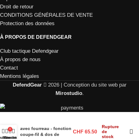
Droit de retour
CONDITIONS GÉNÉRALES DE VENTE
Protection des données
À PROPOS DE DEFENDGEAR
Club tactique Defendgear
À propos de nous
Contact
Mentions légales
DefendGear
2026 | Conception du site web par
Mirostudio
.
Baïonnette tactique
Rupture
avec fourreau - fonction
0
CHF
65.50
de
coupe-fil & dos de
stock
e de souhaits
utique
Mon compte
Chariot