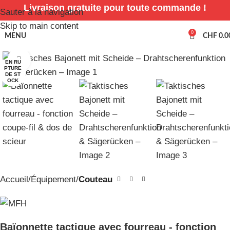
Livraison gratuite pour toute commande !
Sauter à la navigation
Skip to main content
0
MENU
CHF
0.0
Cliquez pour agrandir
EN RU
PTURE
DE ST
OCK
Accueil
Équipement
Couteau
Baïonnette tactique avec fourreau - fonction