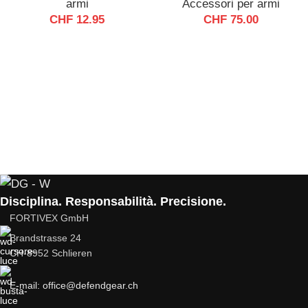
armi
Accessori per armi
CHF
12.95
CHF
75.00
Disciplina. Responsabilità. Precisione.
FORTIVEX GmbH
Brandstrasse 24
CH-8952 Schlieren
E-mail: office@defendgear.ch