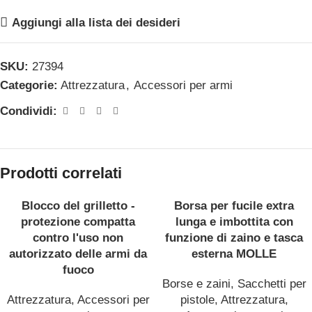
Aggiungi alla lista dei desideri
SKU:
27394
Categorie:
Attrezzatura
,
Accessori per armi
Condividi:
Prodotti correlati
Blocco del grilletto -
Borsa per fucile extra
ESAUR
ESAUR
protezione compatta
lunga e imbottita con
ITO
ITO
contro l'uso non
funzione di zaino e tasca
autorizzato delle armi da
esterna MOLLE
fuoco
Borse e zaini
,
Sacchetti per
Attrezzatura
,
Accessori per
pistole
,
Attrezzatura
,