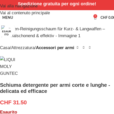
Spedizione gratuita per ogni ordine!
Vai alla navigazione
Vai al contenuto principale
0
MENU
CHF
0.0
Clicca per ingrandire
ESAUR
ITO
Casa
Attrezzatura
Accessori per armi
Schiuma detergente per armi corte e lunghe -
delicata ed efficace
CHF
31.50
Esaurito