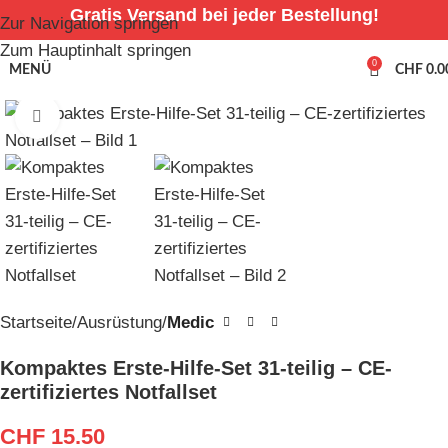
Gratis Versand bei jeder Bestellung!
Zur Navigation springen
Zum Hauptinhalt springen
0
MENÜ
CHF
0.0
Zum Vergrößern anklicken
Startseite
Ausrüstung
Medic
Kompaktes Erste-Hilfe-Set 31-teilig – CE-
zertifiziertes Notfallset
CHF
15.50