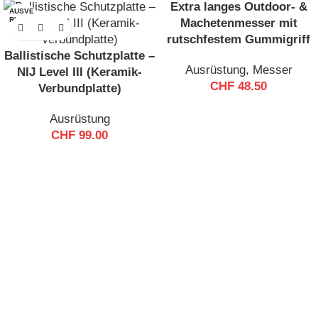
Extra langes Outdoor- &
AUSVE
AUSVE
RKAUF
RKAUF
Machetenmesser mit
T
T
rutschfestem Gummigriff
Ballistische Schutzplatte –
Ausrüstung
,
Messer
NIJ Level III (Keramik-
CHF
48.50
Verbundplatte)
Ausrüstung
CHF
99.00