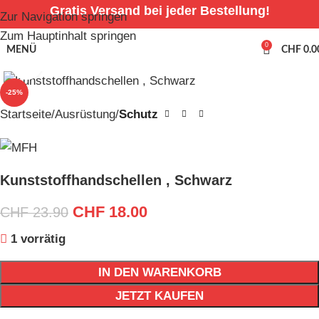
Gratis Versand bei jeder Bestellung!
Zur Navigation springen
Zum Hauptinhalt springen
0
MENÜ
CHF
0.0
Zum Vergrößern anklicken
-25%
Startseite
Ausrüstung
Schutz
Kunststoffhandschellen , Schwarz
CHF
18.00
CHF
23.90
1 vorrätig
IN DEN WARENKORB
JETZT KAUFEN