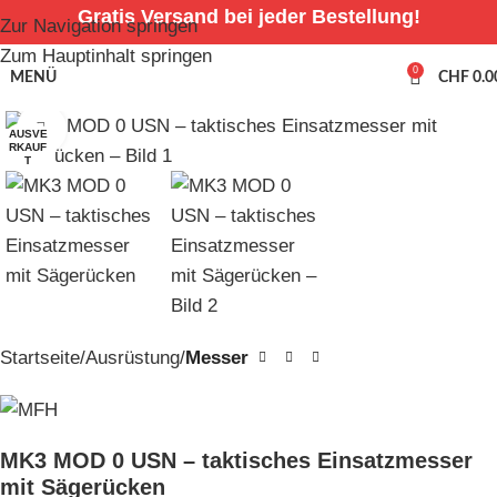
Gratis Versand bei jeder Bestellung!
Zur Navigation springen
Zum Hauptinhalt springen
0
MENÜ
CHF
0.0
Zum Vergrößern anklicken
AUSVE
RKAUF
T
Startseite
Ausrüstung
Messer
MK3 MOD 0 USN – taktisches Einsatzmesser
mit Sägerücken