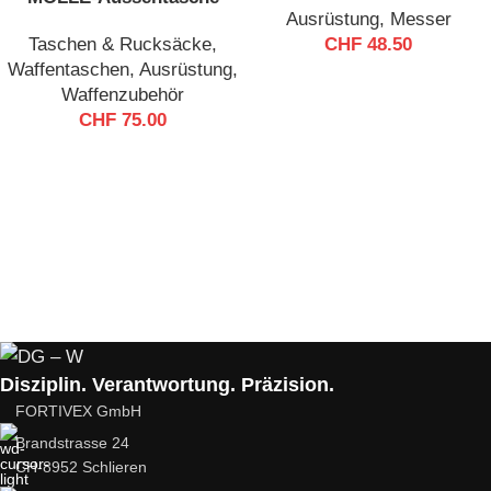
Ausrüstung
,
Messer
Taschen & Rucksäcke
,
CHF
48.50
Waffentaschen
,
Ausrüstung
,
Waffenzubehör
CHF
75.00
Disziplin. Verantwortung. Präzision.
FORTIVEX GmbH
Brandstrasse 24
CH-8952 Schlieren