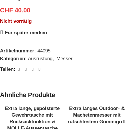
CHF
40.00
Nicht vorrätig
Für später merken
Artikelnummer:
44095
Kategorien:
Ausrüstung
,
Messer
Teilen:
Ähnliche Produkte
Extra lange, gepolsterte
Extra langes Outdoor- &
AUSVE
AUSVE
RKAUF
RKAUF
Gewehrtasche mit
Machetenmesser mit
T
T
Rucksackfunktion &
rutschfestem Gummigriff
MOLLE-Aussentasche