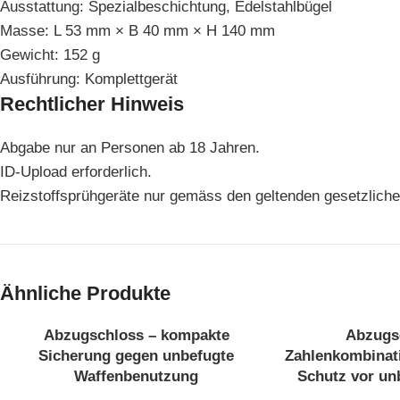
Ausstattung: Spezialbeschichtung, Edelstahlbügel
Masse: L 53 mm × B 40 mm × H 140 mm
Gewicht: 152 g
Ausführung: Komplettgerät
Rechtlicher Hinweis
Abgabe nur an Personen ab 18 Jahren.
ID-Upload erforderlich.
Reizstoffsprühgeräte nur gemäss den geltenden gesetzlic
Ähnliche Produkte
Abzugschloss – kompakte
Abzugs
AUSV
AUSV
Sicherung gegen unbefugte
Zahlenkombinati
ERKA
ERKA
UFT
UFT
Waffenbenutzung
Schutz vor un