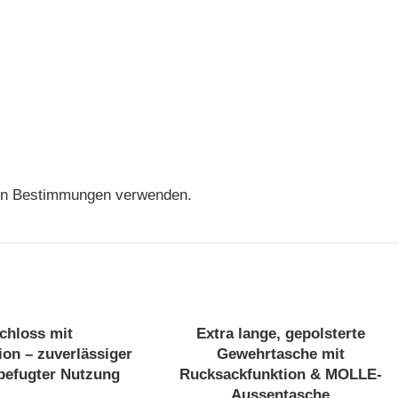
hen Bestimmungen verwenden.
chloss mit
Extra lange, gepolsterte
AUSV
on – zuverlässiger
Gewehrtasche mit
ERKA
UFT
befugter Nutzung
Rucksackfunktion & MOLLE-
Aussentasche