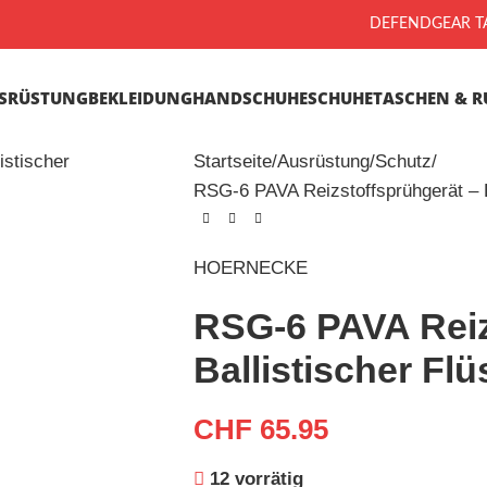
DEFENDGEAR TA
SRÜSTUNG
BEKLEIDUNG
HANDSCHUHE
SCHUHE
TASCHEN & R
Startseite
Ausrüstung
Schutz
RSG-6 PAVA Reizstoffsprühgerät – Ba
HOERNECKE
RSG-6 PAVA Reiz
Ballistischer Flü
CHF
65.95
12 vorrätig