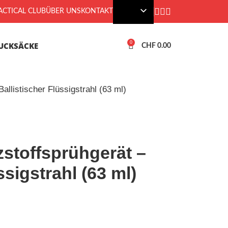
CTICAL CLUB
ÜBER UNS
KONTAKT
0
UCKSÄCKE
CHF
0.00
llistischer Flüssigstrahl (63 ml)
stoffsprühgerät –
ssigstrahl (63 ml)