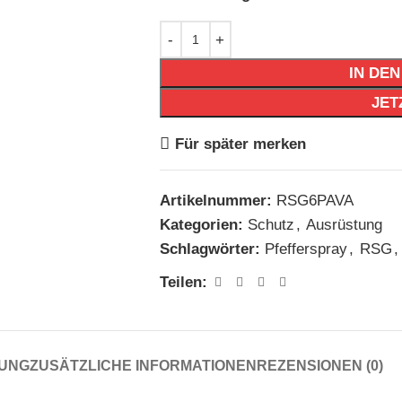
IN DE
JET
Für später merken
Artikelnummer:
RSG6PAVA
Kategorien:
Schutz
,
Ausrüstung
Schlagwörter:
Pfefferspray
,
RSG
,
Teilen:
UNG
ZUSÄTZLICHE INFORMATIONEN
REZENSIONEN (0)