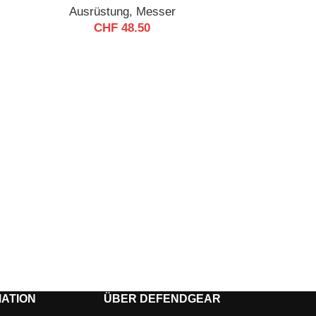
Ausrüstung
,
Messer
CHF
48.50
Gepolstert
Rucksackf
Au
Tasche
Waffenta
Wa
ATION
ÜBER DEFENDGEAR