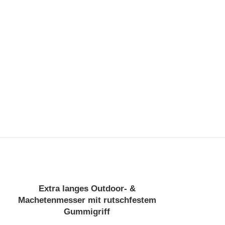
Extra langes Outdoor- &
AUSV
AUSV
Machetenmesser mit rutschfestem
ERKA
ERKA
UFT
UFT
Gummigriff