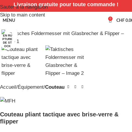
Livraison gratuite pour toute commande !
Sauter à la navigation
Skip to main content
0
MENU
CHF
0.0
Cliquez pour agrandir
EN RU
PTURE
DE ST
OCK
Accueil
Équipement
Couteau
Couteau pliant tactique avec brise-verre &
flipper