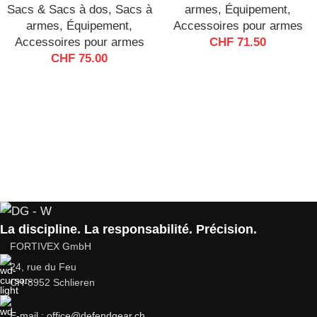
Sacs & Sacs à dos
,
Sacs à
armes
,
Équipement
,
armes
,
Équipement
,
Accessoires pour armes
Accessoires pour armes
CHF
71.50
CHF
75.00
La discipline. La responsabilité. Précision.
FORTIVEX GmbH
24, rue du Feu
CH-8952 Schlieren
E-mail : office@defendgear.ch