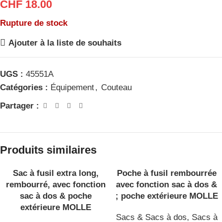
CHF
18.00
Rupture de stock
Ajouter à la liste de souhaits
UGS :
45551A
Catégories :
Équipement
,
Couteau
Partager :
Produits similaires
Sac à fusil extra long,
Poche à fusil rembourrée
EN RU
EN RU
PTURE
PTURE
rembourré, avec fonction
avec fonction sac à dos &
DE ST
DE ST
OCK
sac à dos & poche
; poche extérieure MOLLE
OCK
extérieure MOLLE
Sacs & Sacs à dos
,
Sacs à