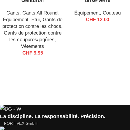
ceinturon
brise-verre
Gants
,
Gants All Round
,
Équipement
,
Couteau
Équipement
,
Étui
,
Gants de
CHF
12.00
protection contre les chocs
,
Gants de protection contre
les coupures/piqûres
,
Vêtements
CHF
9.95
La discipline. La responsabilité. Précision.
FORTIVEX GmbH