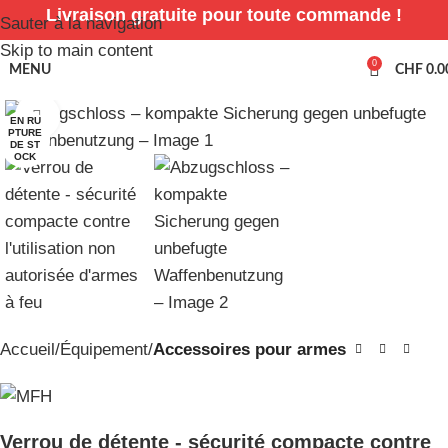
Livraison gratuite pour toute commande !
Sauter à la navigation
Skip to main content
0
MENU
CHF
0.0
Cliquez pour agrandir
EN RU
PTURE
DE ST
OCK
Accueil
Équipement
Accessoires pour armes
Verrou de détente - sécurité compacte contre