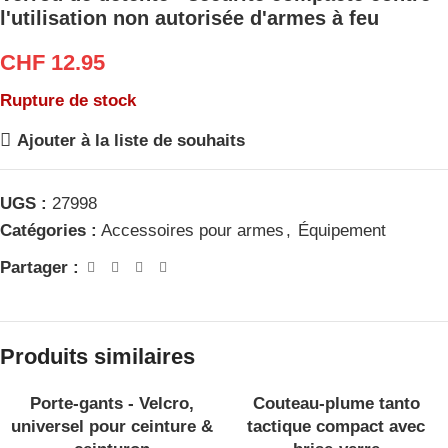
l'utilisation non autorisée d'armes à feu
CHF
12.95
Rupture de stock
Ajouter à la liste de souhaits
UGS :
27998
Catégories :
Accessoires pour armes
,
Équipement
Partager :
Produits similaires
Porte-gants - Velcro,
Couteau-plume tanto
EN RU
PTURE
universel pour ceinture &
tactique compact avec
DE ST
OCK