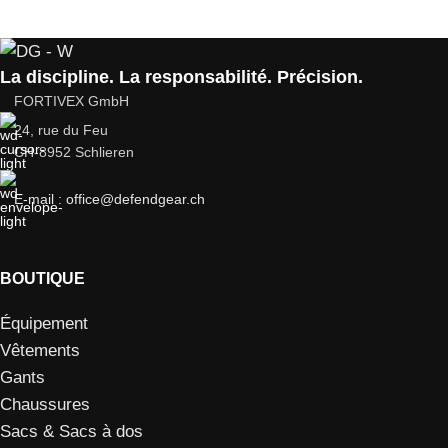
La discipline. La responsabilité. Précision.
FORTIVEX GmbH
24, rue du Feu
CH-8952 Schlieren
E-mail : office@defendgear.ch
BOUTIQUE
Équipement
Vêtements
Gants
Chaussures
Sacs & Sacs à dos