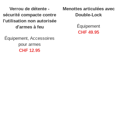
Verrou de détente -
Menottes articulées avec
EN RU
PTURE
sécurité compacte contre
Double-Lock
DE ST
l'utilisation non autorisée
OCK
Équipement
d'armes à feu
CHF
49.95
Équipement
,
Accessoires
pour armes
CHF
12.95