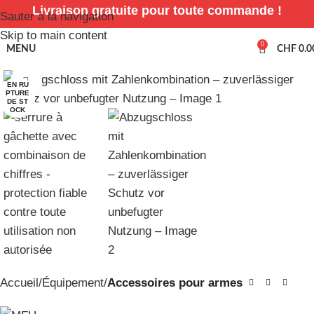
Livraison gratuite pour toute commande !
Sauter à la navigation
Skip to main content
0
MENU
CHF
0.0
Cliquez pour agrandir
EN RU
PTURE
DE ST
OCK
Accueil
Équipement
Accessoires pour armes