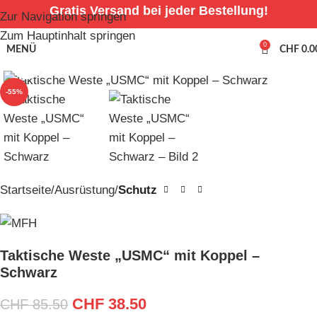
Gratis Versand bei jeder Bestellung!
Zur Navigation springen
Zum Hauptinhalt springen
0
MENÜ
CHF
0.0
Zum Vergrößern anklicken
-55%
Startseite
Ausrüstung
Schutz
Taktische Weste „USMC“ mit Koppel –
Schwarz
CHF
38.50
CHF
85.50