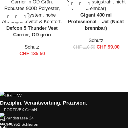
AUSVE
RKAUF
T
Gigant 400 ml
Professional – Jet (Nicht
Defcon 5 Thunder Vest
brennbar)
Carrier, OD grün
Schutz
Schutz
CHF
99.00
CHF
118.50
CHF
135.50
Disziplin. Verantwortung. Präzision.
FORTIVEX GmbH
Brandstrasse 24
CH-8952 Schlieren